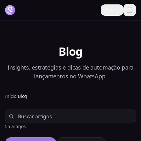
PT-BR
Como funciona
Funcionalidades
Blog
Preços
Insights, estratégias e dicas de automação para
FAQ
lançamentos no WhatsApp.
Blog
Início
/
Blog
Ajuda
Login
55 artigos
Testar grátis agora