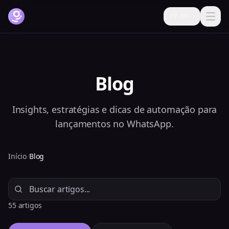
PT-BR
Como funciona
Funcionalidades
Blog
Preços
Insights, estratégias e dicas de automação para
FAQ
lançamentos no WhatsApp.
Blog
Início
/
Blog
Ajuda
Login
55 artigos
Testar grátis agora